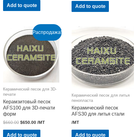
Add to quote
Add to quote
Распродажа!
Керамический песок для 3D-
печати
Керамический песок для литья
пенопласта
Керамзитовый песок
AFS100 для 3D-печати
Керамический песок
форм
AFS30 для литья стали
$
660.00
$
650.00
/MT
/MT
Add to quote
Add to quote