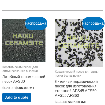
Распродажа!
Распродажа!
Керамический песок для
литья песка без выпечки
Керамический песок для литья
песка без выпечки
Литейный керамический
песок AFS30
Литейный керамический
песок для изготовления
$
620.00
$
605.00
/MT
стержней AFS45 AFS50
AFS55 AFS60
Add to quote
$
620.00
$
605.00
/MT