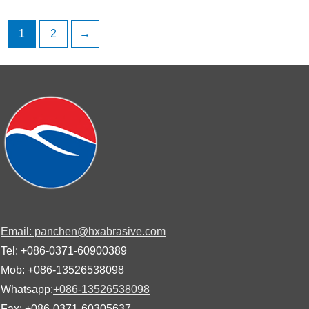
1
2
→
Email: panchen@hxabrasive.com
Tel: +086-0371-60900389
Mob: +086-13526538098
Whatsapp:
+086-13526538098
Fax: +086-0371-60305637