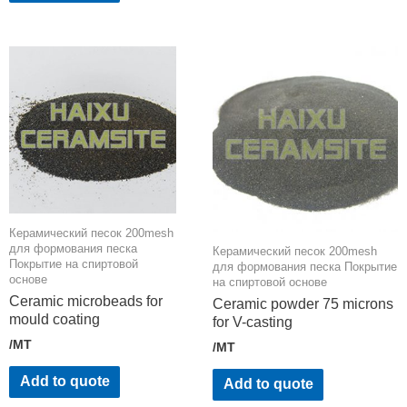
Керамический песок 200mesh
для формования песка
Керамический песок 200mesh
Покрытие на спиртовой
для формования песка Покрытие
основе
на спиртовой основе
Ceramic microbeads for
Ceramic powder 75 microns
mould coating
for V-casting
/MT
/MT
Add to quote
Add to quote