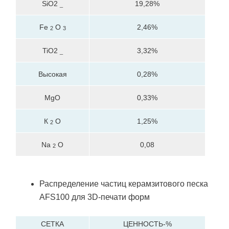
SiO2
19,28%
_
Fe
О
2,46%
2
3
TiO2
3,32%
_
Высокая
0,28%
MgO
0,33%
К
О
1,25%
2
Na
О
0,08
2
Распределение частиц керамзитового песка
AFS100 для 3D-печати форм
СЕТКА
ЦЕННОСТЬ-%