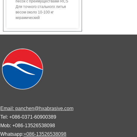
песок с преимуществами RCS
Для точного стального литья
весом около 10-100 кг
керамический
Email: panchen@hxabrasive.com
Tel: +086-0371-60900389
Mob: +086-13526538098
Whatsapp:
+086-13526538098