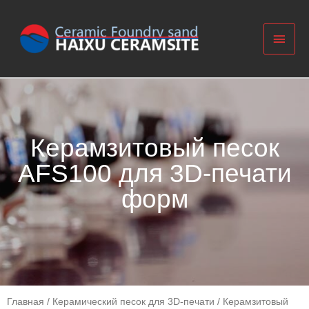
Керамзитовый песок
AFS100 для 3D-печати
форм
Главная
/
Керамический песок для 3D-печати
/ Керамзитовый