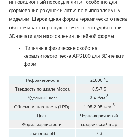
инновационный песок для литья, особенно для
формования ракушек и литья по выплавляемым
моделям.
Шаровидная форма керамического песка
обеспечивает хорошую текучесть, что удобно при
3D-печати для изготовления литейной формы.
Типичные физические свойства
керамзитового песка AFS100 для 3D-печати
форм
Рефрактерность
≥1800 ℃
Твердость по шкале Мооса
6,5-7,5
3
Удельный вес:
3,4 г/см
3
Объемная плотность (LPD):
1,95-2,05 г/см
Цвет:
Черно-коричневый
Форма зернистости:
сферический шар
значение рН
7.3