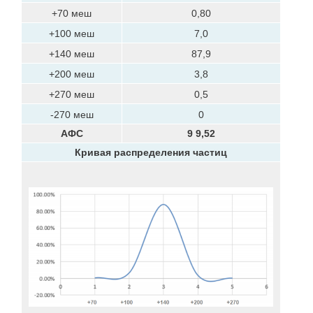
+70 меш
0,80
+100 меш
7,0
+140 меш
87,9
+200 меш
3,8
+270 меш
0,5
-270 меш
0
АФС
9
9,52
Кривая распределения частиц