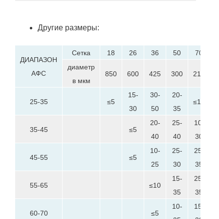
Другие размеры:
Сетка
18
26
36
50
70
1
ДИАПАЗОН
диаметр
АФС
850
600
425
300
212
1
в мкм
15-
30-
20-
25-35
≤5
≤10
30
50
35
20-
25-
10-
35-45
≤5
≤
40
40
30
10-
25-
25-
45-55
≤5
25
30
35
15-
25-
55-65
≤10
35
35
10-
15-
60-70
≤5